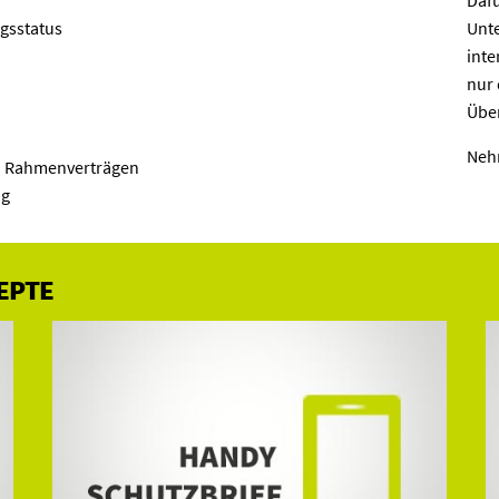
Dafü
gsstatus
Unt
inte
nur 
Über
Neh
n Rahmenverträgen
ng
EPTE