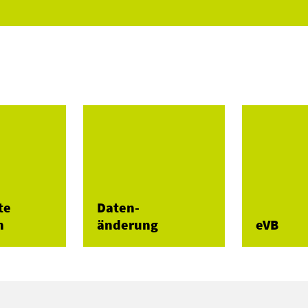
te
Daten-
n
änderung
eVB