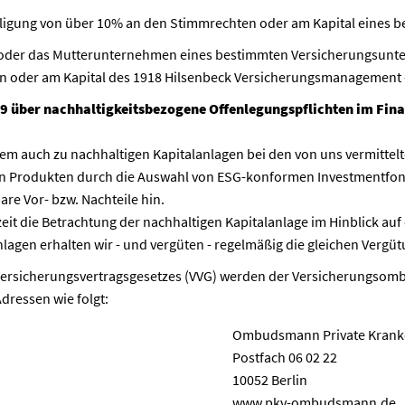
teiligung von über 10% an den Stimmrechten oder am Kapital eine
der das Mutterunternehmen eines bestimmten Versicherungsuntern
n oder am Kapital des 1918 Hilsenbeck Versicherungsmanagement -
 über nachhaltigkeitsbezogene Offenlegungspflichten im Fina
!
m auch zu nachhaltigen Kapitalanlagen bei den von uns vermittelt
en Produkten durch die Auswahl von ESG-konformen Investmentfon
re Vor- bzw. Nachteile hin.
eit die Betrachtung der nachhaltigen Kapitalanlage im Hinblick auf
nlagen erhalten wir - und vergüten - regelmäßig die gleichen Vergü
es Versicherungsvertragsgesetzes (VVG) werden der Versicherungs
dressen wie folgt:
Ombudsmann Private Kranke
Postfach 06 02 22
10052 Berlin
www.pkv-ombudsmann.de