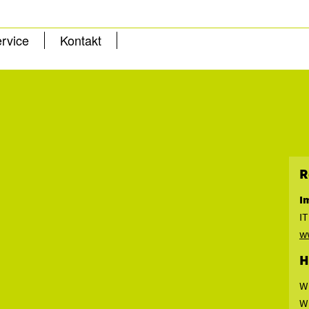
rvice
Kontakt
R
I
I
w
H
Wi
W