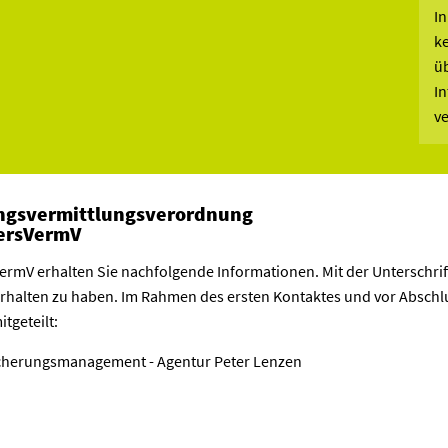
I
ke
üb
In
ve
ungsvermittlungsverordnung
VersVermV
ermV erhalten Sie nachfolgende Informationen. Mit der Unterschrif
 erhalten zu haben. Im Rahmen des ersten Kontaktes und vor Absc
tgeteilt:
sicherungsmanagement - Agentur Peter Lenzen